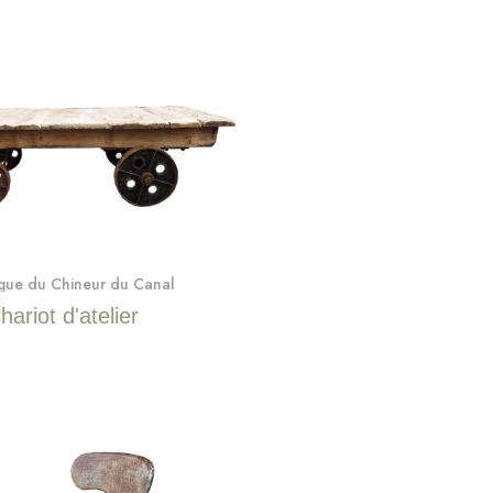
Quick View
gue du Chineur du Canal
hariot d'atelier