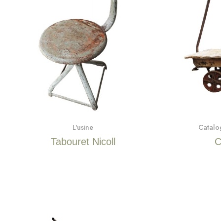
Quick View
L'usine
Catalo
Tabouret Nicoll
C