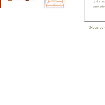
Très st
une piè
Nous con